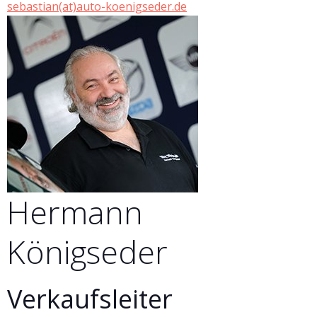
sebastian(at)auto-koenigseder.de
Hermann
Königseder
Verkaufsleiter