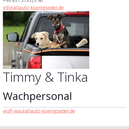
+49 851 379325 40
info(at)auto-koenigseder.de
Timmy & Tinka
Wachpersonal
wuff-wau(at)auto-koenigseder.de