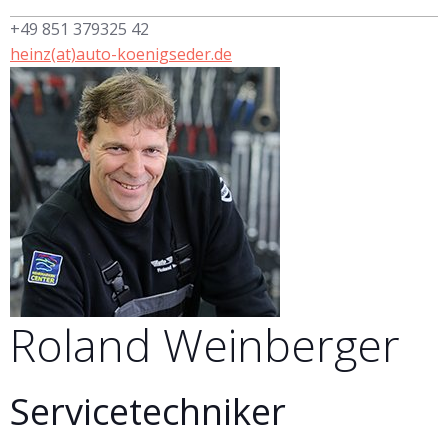
+49 851 379325 42
heinz(at)auto-koenigseder.de
Roland
Weinberger
Servicetechniker