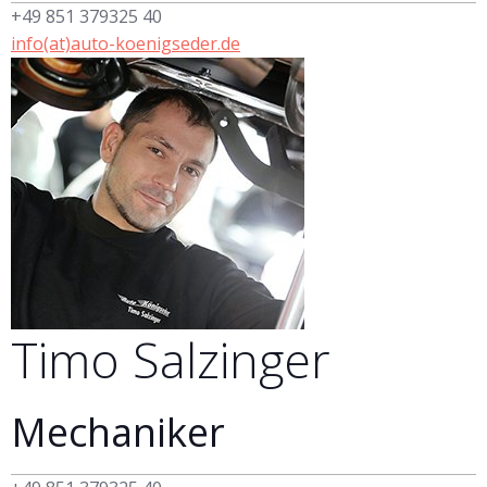
+49 851 379325 40
info(at)auto-koenigseder.de
Timo
Salzinger
Mechaniker