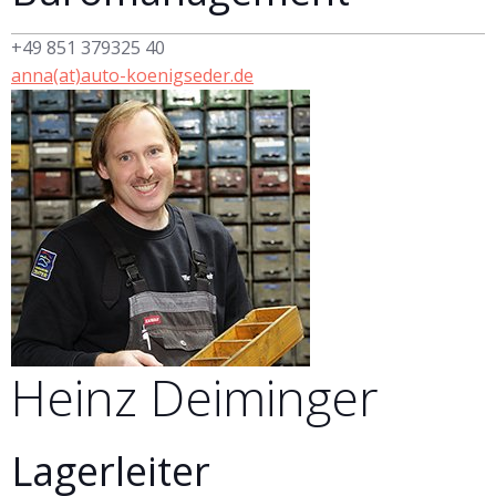
+49 851 379325 40
anna(at)auto-koenigseder.de
Heinz
Deiminger
Lagerleiter