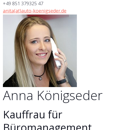
+49 851 379325 47
anita(at)auto-koenigseder.de
Anna
Königseder
Kauffrau für
Büromanagement